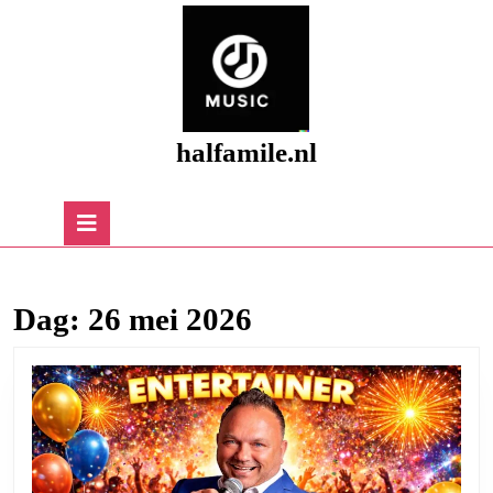
Skip
to
content
Skip
to
content
halfamile.nl
Open
Button
Dag:
26 mei 2026