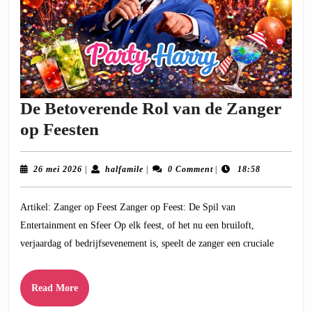
De Betoverende Rol van de Zanger
De
op Feesten
Betoverende
Rol
26
halfamile
26 mei 2026
|
halfamile
|
0 Comment
|
18:58
mei
van
2026
Artikel: Zanger op Feest Zanger op Feest: De Spil van
de
Entertainment en Sfeer Op elk feest, of het nu een bruiloft,
Zanger
verjaardag of bedrijfsevenement is, speelt de zanger een cruciale
op
Feesten
Read
Read More
More