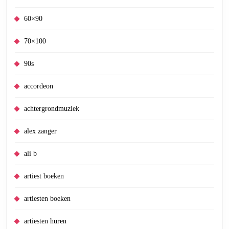
60×90
70×100
90s
accordeon
achtergrondmuziek
alex zanger
ali b
artiest boeken
artiesten boeken
artiesten huren