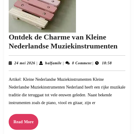
Ontdek de Charme van Kleine
Ontd
Nederlandse Muziekinstrumenten
de
Cha
24
halfamile
24 mei 2026
|
halfamile
|
0 Comment
|
18:58
mei
van
2026
Artikel: Kleine Nederlandse Muziekinstrumenten Kleine
Klei
Nederlandse Muziekinstrumenten Nederland heeft een rijke muzikale
Nede
traditie die teruggaat tot vele eeuwen geleden. Naast bekende
Muzi
instrumenten zoals de piano, viool en gitaar, zijn er
Read
Read More
More