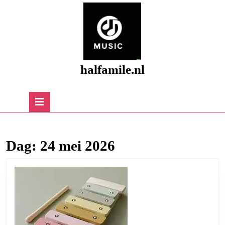
Skip
to
content
Skip
to
content
halfamile.nl
Open
Button
Dag:
24 mei 2026