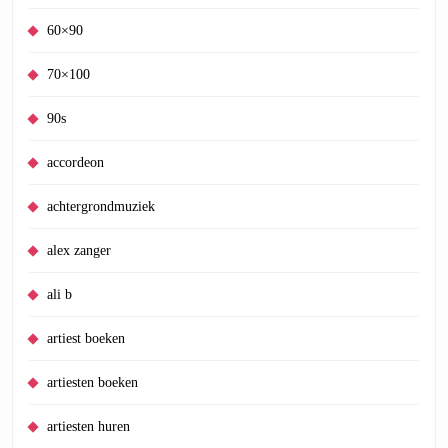
60×90
70×100
90s
accordeon
achtergrondmuziek
alex zanger
ali b
artiest boeken
artiesten boeken
artiesten huren