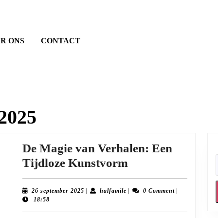
R ONS
CONTACT
 2025
De Magie van Verhalen: Een
De
Tijdloze Kunstvorm
Magie
van
26
halfamile
26 september 2025
|
halfamile
|
0 Comment
|
september
18:58
Verhalen:
2025