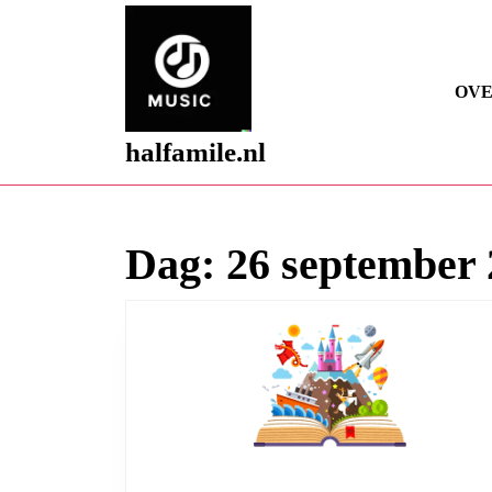
Skip
to
content
Skip
OVE
to
content
halfamile.nl
Dag:
26 september