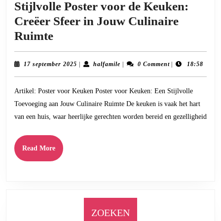
Stijlvolle Poster voor de Keuken:
Creëer Sfeer in Jouw Culinaire
Stijlvolle
Ruimte
Poster
voor
17
halfamile
17 september 2025
|
halfamile
|
0 Comment
|
18:58
september
de
2025
Artikel: Poster voor Keuken Poster voor Keuken: Een Stijlvolle
Keuken:
Toevoeging aan Jouw Culinaire Ruimte De keuken is vaak het hart
Creëer
van een huis, waar heerlijke gerechten worden bereid en gezelligheid
Sfeer
in
Read
Read More
Jouw
More
Culinaire
Ruimte
ZOEKEN