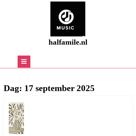
Skip
to
content
Skip
to
content
halfamile.nl
Open
Button
Dag:
17 september 2025