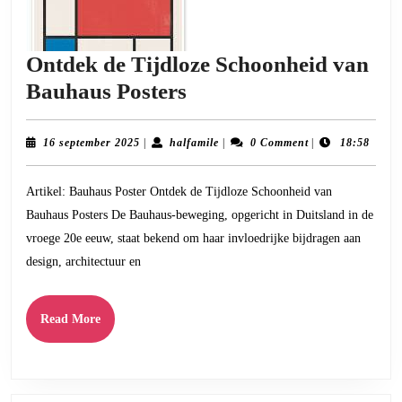
Ontdek de Tijdloze Schoonheid van
Ontdek
Bauhaus Posters
de
Tijdloze
16
halfamile
16 september 2025
|
halfamile
|
0 Comment
|
18:58
september
Schoonheid
2025
Artikel: Bauhaus Poster Ontdek de Tijdloze Schoonheid van
van
Bauhaus Posters De Bauhaus-beweging, opgericht in Duitsland in de
Bauhaus
vroege 20e eeuw, staat bekend om haar invloedrijke bijdragen aan
Posters
design, architectuur en
Read
Read More
More