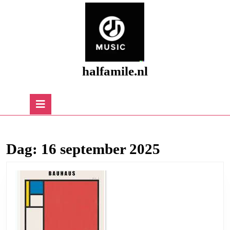
Skip
to
content
Skip
to
content
halfamile.nl
Open
Button
Dag:
16 september 2025