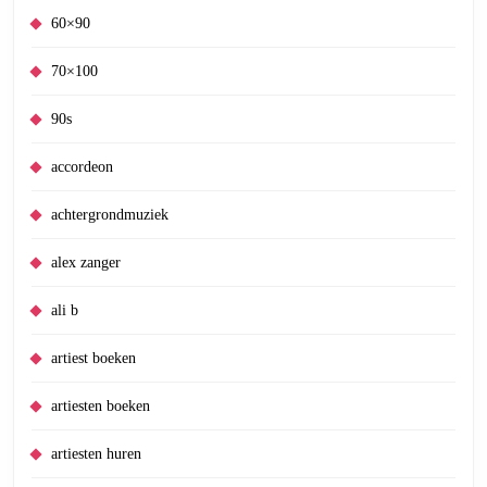
60×90
70×100
90s
accordeon
achtergrondmuziek
alex zanger
ali b
artiest boeken
artiesten boeken
artiesten huren