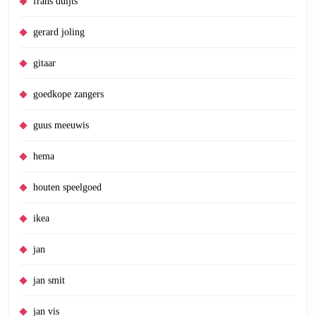
frans duijts
gerard joling
gitaar
goedkope zangers
guus meeuwis
hema
houten speelgoed
ikea
jan
jan smit
jan vis