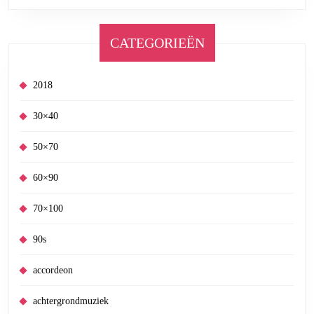
CATEGORIEËN
2018
30×40
50×70
60×90
70×100
90s
accordeon
achtergrondmuziek