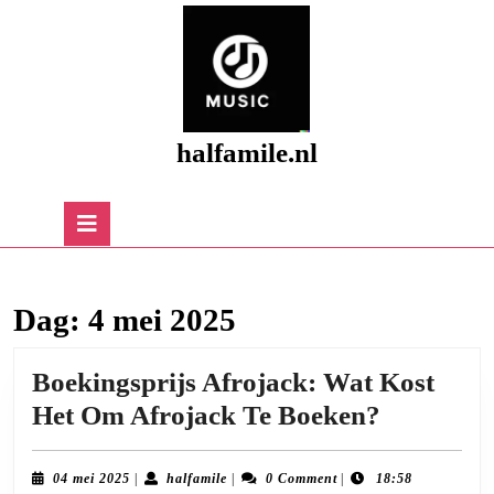
Skip
to
content
Skip
to
content
halfamile.nl
Open
Button
Dag:
4 mei 2025
Boekingsprijs Afrojack: Wat Kost
Boekingsp
Het Om Afrojack Te Boeken?
Afrojack:
Wat
04
halfamile
04 mei 2025
|
halfamile
|
0 Comment
|
18:58