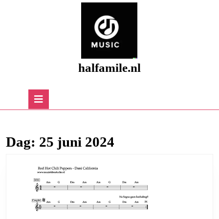
Skip
to
content
Skip
to
content
halfamile.nl
Open
Button
Dag:
25 juni 2024