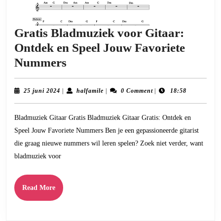
Gratis Bladmuziek voor Gitaar:
Ontdek en Speel Jouw Favoriete
Gratis
Nummers
Bladmuziek
voor
25
halfamile
25 juni 2024
|
halfamile
|
0 Comment
|
18:58
juni
Gitaar:
2024
Bladmuziek Gitaar Gratis Bladmuziek Gitaar Gratis: Ontdek en
Ontdek
Speel Jouw Favoriete Nummers Ben je een gepassioneerde gitarist
en
die graag nieuwe nummers wil leren spelen? Zoek niet verder, want
Speel
bladmuziek voor
Jouw
Favoriete
Read
Read More
Nummers
More