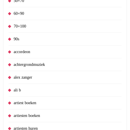
50×70
60×90
70×100
90s
accordeon
achtergrondmuziek
alex zanger
ali b
artiest boeken
artiesten boeken
artiesten huren