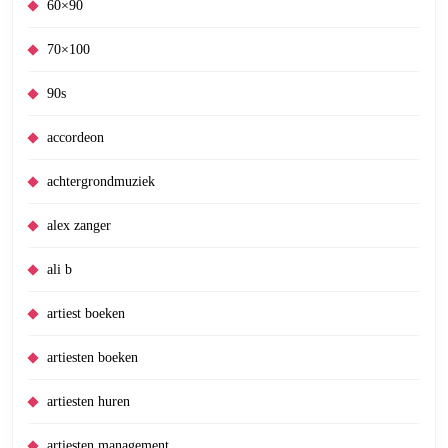
60×90
70×100
90s
accordeon
achtergrondmuziek
alex zanger
ali b
artiest boeken
artiesten boeken
artiesten huren
artiesten management