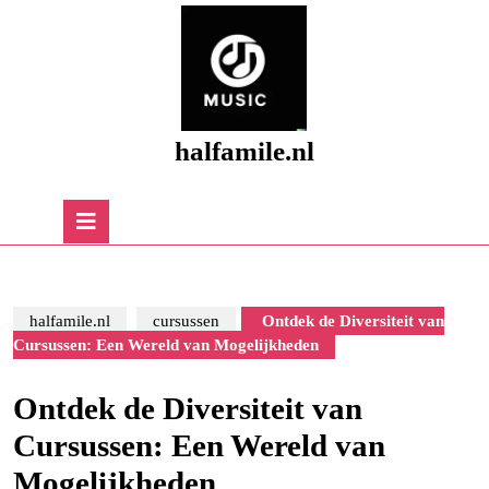
Skip
to
content
Skip
to
content
halfamile.nl
Open
Button
halfamile.nl
cursussen
Ontdek de Diversiteit van
Cursussen: Een Wereld van Mogelijkheden
Ontdek de Diversiteit van
Cursussen: Een Wereld van
Mogelijkheden