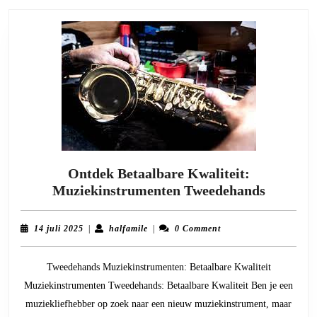
Ontdek Betaalbare Kwaliteit:
Ontdek
Muziekinstrumenten Tweedehands
Betaalb
Kwalitei
14
halfamile
14 juli 2025
|
halfamile
|
0 Comment
Muzieki
juli
2025
Tweedeh
Tweedehands Muziekinstrumenten: Betaalbare Kwaliteit
Muziekinstrumenten Tweedehands: Betaalbare Kwaliteit Ben je een
muziekliefhebber op zoek naar een nieuw muziekinstrument, maar