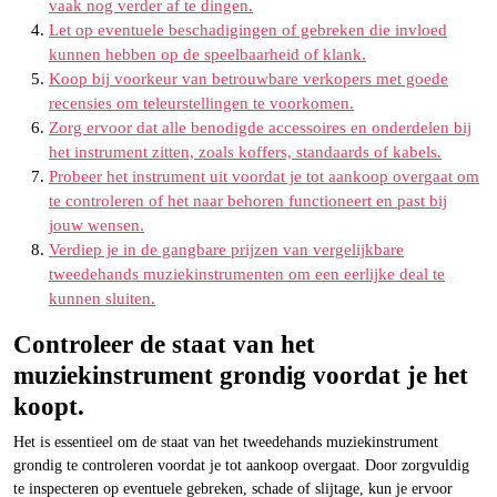
vaak nog verder af te dingen.
Let op eventuele beschadigingen of gebreken die invloed
kunnen hebben op de speelbaarheid of klank.
Koop bij voorkeur van betrouwbare verkopers met goede
recensies om teleurstellingen te voorkomen.
Zorg ervoor dat alle benodigde accessoires en onderdelen bij
het instrument zitten, zoals koffers, standaards of kabels.
Probeer het instrument uit voordat je tot aankoop overgaat om
te controleren of het naar behoren functioneert en past bij
jouw wensen.
Verdiep je in de gangbare prijzen van vergelijkbare
tweedehands muziekinstrumenten om een eerlijke deal te
kunnen sluiten.
Controleer de staat van het
muziekinstrument grondig voordat je het
koopt.
Het is essentieel om de staat van het tweedehands muziekinstrument
grondig te controleren voordat je tot aankoop overgaat. Door zorgvuldig
te inspecteren op eventuele gebreken, schade of slijtage, kun je ervoor