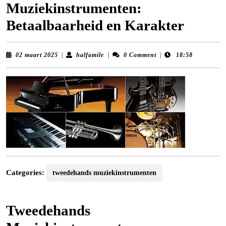
Muziekinstrumenten:
Betaalbaarheid en Karakter
02
halfamile
02 maart 2025
|
halfamile
|
0 Comment
|
18:58
maart
2025
Categories:
tweedehands muziekinstrumenten
Tweedehands