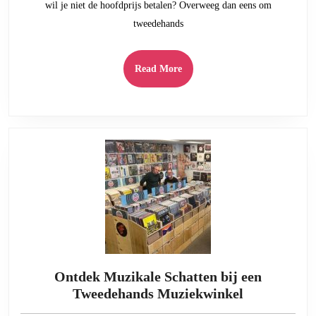
wil je niet de hoofdprijs betalen? Overweeg dan eens om
tweedehands
Read
Read More
More
Ontdek Muzikale Schatten bij een
Ontdek
Tweedehands Muziekwinkel
Muzikale