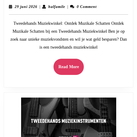
Schatten
29
halfamile
29 juni 2026
|
halfamile
|
0 Comment
bij
juni
2026
een
Tweedehands Muziekwinkel: Ontdek Muzikale Schatten Ontdek
Tweedehan
Muzikale Schatten bij een Tweedehands Muziekwinkel Ben je op
Muziekwink
zoek naar unieke muziekvondsten en wil je wat geld besparen? Dan
is een tweedehands muziekwinkel
Read
Read More
More