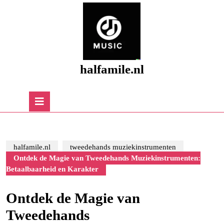
Skip
to
content
Skip
to
content
halfamile.nl
Open
Button
halfamile.nl
tweedehands muziekinstrumenten
Ontdek de Magie van Tweedehands Muziekinstrumenten:
Betaalbaarheid en Karakter
Ontdek de Magie van
Tweedehands