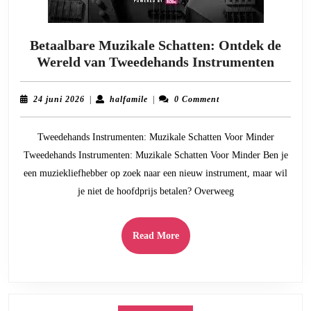
Betaalbare Muzikale Schatten: Ontdek de
Betaa
Wereld van Tweedehands Instrumenten
Muzik
Schat
24
halfamile
24 juni 2026
|
halfamile
|
0 Comment
Ontd
juni
2026
de
Tweedehands Instrumenten: Muzikale Schatten Voor Minder
Werel
Tweedehands Instrumenten: Muzikale Schatten Voor Minder Ben je
van
een muziekliefhebber op zoek naar een nieuw instrument, maar wil
Tweed
je niet de hoofdprijs betalen? Overweeg
Instr
Read
Read More
More